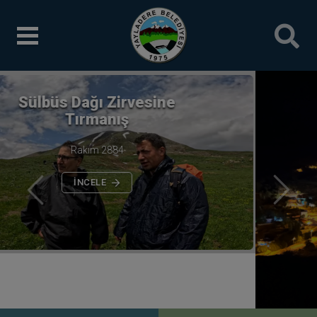
Yüksek Rakımlı Temiz
Oksijeni ile Yayladeremiz
Önceki
Sonrak