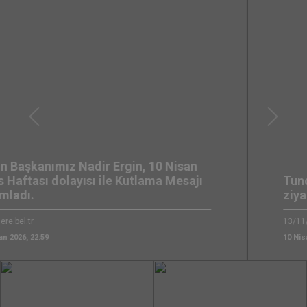
Önceki
Sonrak
Tunceli Valisi Sayın Şefik Aygöl'ü
ziyaretimiz
13/11/2025
10 Nisan 2026, 22:38