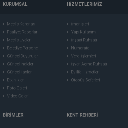
KURUMSAL
HİZMETLERİMİZ
Meclis Kararları
İmar İşleri
Faaliyet Raporları
Yapı Kullanım
Meclis Üyeleri
İnşaat Ruhsatı
Belediye Personeli
Numarataj
Güncel Duyurular
Vergi İşlemleri
Güncel İhaleler
İşyeri Açma Ruhsatı
Güncel İlanlar
Evlilik Hizmetleri
Etkinlikler
Otobüs Seferleri
Foto Galeri
Video Galeri
BİRİMLER
KENT REHBERİ