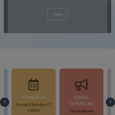
Tümü
ETKİNLİKLER
GÜNCEL
G
‹
›
DUYURULAR
V7
Dernek & Belediye V7
T
Yazılımı
Temek Meslek