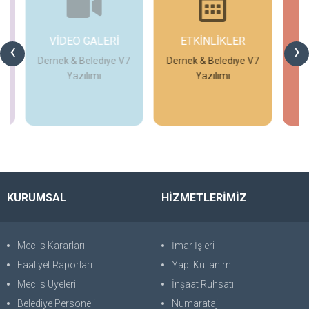
ETKİNLİKLER
GÜNCEL
G
‹
›
DUYURULAR
V7
Dernek & Belediye V7
T
Yazılımı
Temek Meslek
Edindirme Kursları
İncele
İncele
KURUMSAL
HİZMETLERİMİZ
Meclis Kararları
İmar İşleri
Faaliyet Raporları
Yapı Kullanım
Meclis Üyeleri
İnşaat Ruhsatı
Belediye Personeli
Numarataj